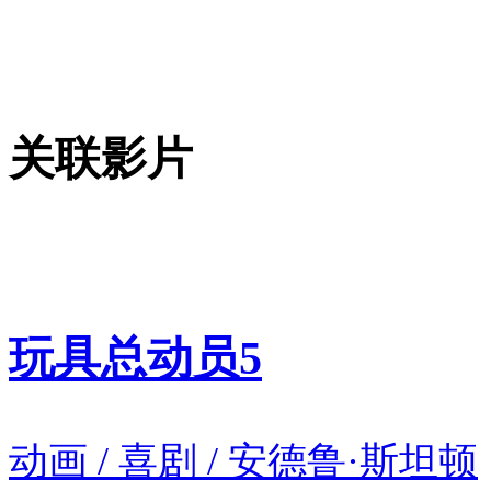
关联影片
玩具总动员5
动画 / 喜剧 / 安德鲁·斯坦顿