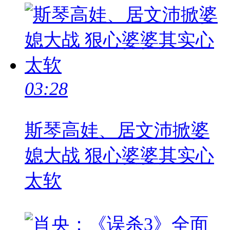
03:28
斯琴高娃、居文沛掀婆
媳大战 狠心婆婆其实心
太软