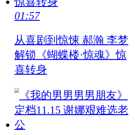
01:57
从喜剧到惊悚 郝瀚 李梦
解锁《蝴蝶楼·惊魂》惊
喜转身