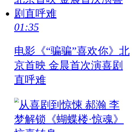
01:35
电影《“骗骗”喜欢你》北
京首映 金晨首次演喜剧
直呼难