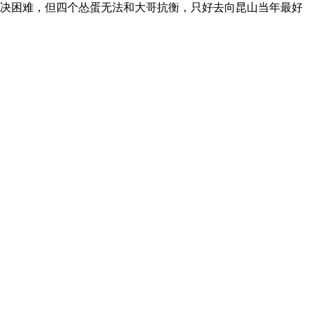
解决困难，但四个怂蛋无法和大哥抗衡，只好去向昆山当年最好