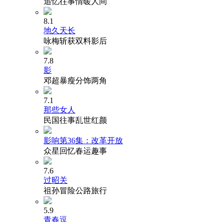
追忆往事情暖人间
8.1
地久天长
咏梅斩获双料影后
7.8
影
邓超暴瘦分饰两角
7.1
那些女人
民国往事乱世红颜
影响第36集：改革开放
众星回忆春运趣事
7.6
过昭关
祖孙冒险公路旅行
5.9
青春逗