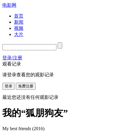
电影网
首页
新闻
视频
大片
登录/注册
观看记录
请登录查看您的观影记录
登录
免费注册
最近您还没有任何观影记录
我的“狐朋狗友”
My best friends
(2016)