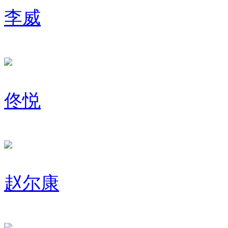
李威
佟悦
赵尔康