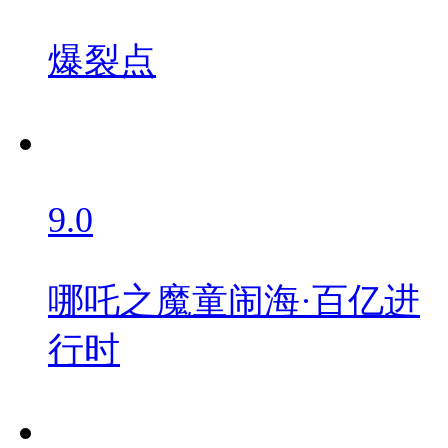
爆裂点
9.0
哪吒之魔童闹海·百亿进
行时