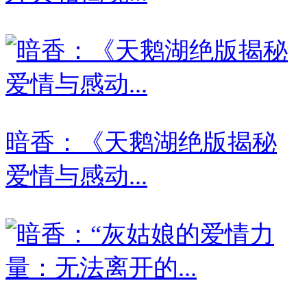
暗香：《天鹅湖绝版揭秘
爱情与感动...