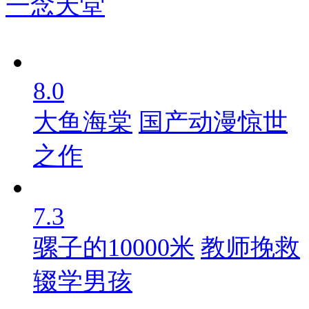
一念天堂
8.0
大鱼海棠
国产动漫惊世
之作
7.3
骡子的10000米
教师挽救
辍学男孩