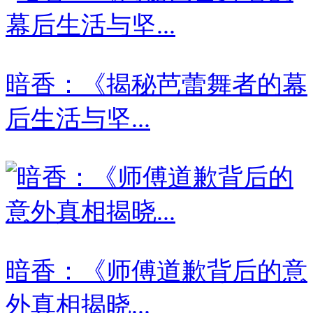
暗香：《揭秘芭蕾舞者的幕
后生活与坚...
暗香：《师傅道歉背后的意
外真相揭晓...