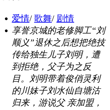
爱情
/
歌舞
/
剧情
享誉京城的老修脚工“刘
顺义”退休之后想把绝技
传给独生儿子刘明，遭
到拒绝，父子为之反
目。刘明带着俊俏灵利
的川妹子刘水仙自塘沽
归来，游说父 亲加盟，