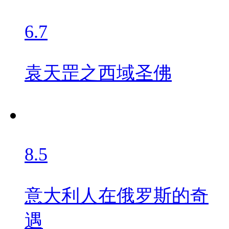
6.7
袁天罡之西域圣佛
8.5
意大利人在俄罗斯的奇
遇