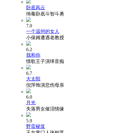
卧底风云
缉毒卧底斗智斗勇
7.0
一个温州的女人
小保姆遭遇老教授
6.2
我和你
情歌王子演绎音痴
6.7
大太阳
倪萍饰演悲伤母亲
6.0
月光
失落男女催泪情缘
5.9
野蛮秘笈
玉女掌门人张柏芝