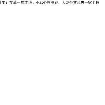
计要让艾菲一展才华，不忍心埋没她。大龙带艾菲去一家卡拉