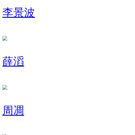
李景波
薛滔
周凋