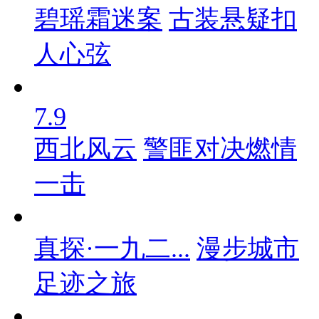
碧瑶霜迷案
古装悬疑扣
人心弦
7.9
西北风云
警匪对决燃情
一击
真探·一九二...
漫步城市
足迹之旅