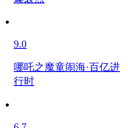
9.0
哪吒之魔童闹海·百亿进
行时
6.7