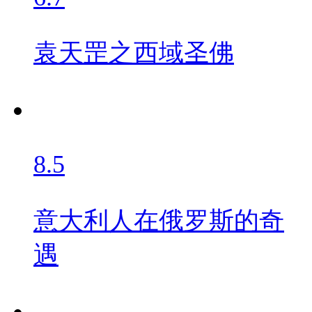
袁天罡之西域圣佛
8.5
意大利人在俄罗斯的奇
遇