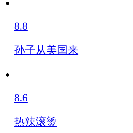
8.8
孙子从美国来
8.6
热辣滚烫