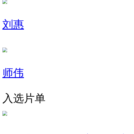
刘惠
师伟
入选片单