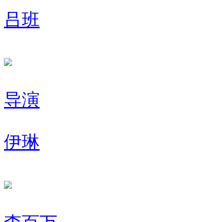
吕班
导演
伊琳