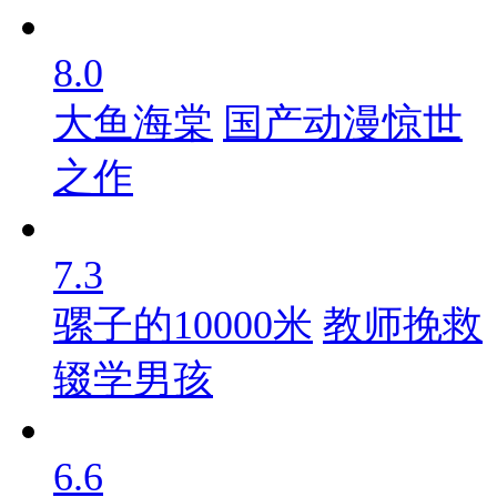
8.0
大鱼海棠
国产动漫惊世
之作
7.3
骡子的10000米
教师挽救
辍学男孩
6.6