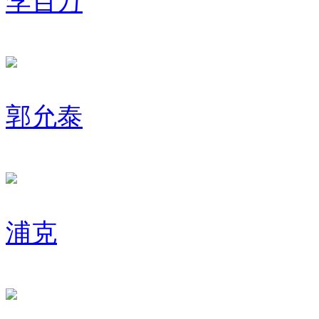
李百万
郭允泰
浦克