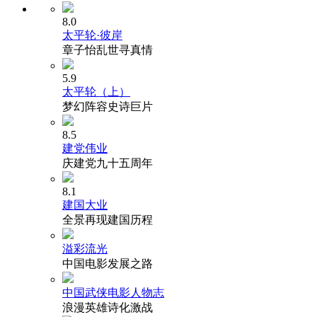
8.0
太平轮·彼岸
章子怡乱世寻真情
5.9
太平轮（上）
梦幻阵容史诗巨片
8.5
建党伟业
庆建党九十五周年
8.1
建国大业
全景再现建国历程
溢彩流光
中国电影发展之路
中国武侠电影人物志
浪漫英雄诗化激战