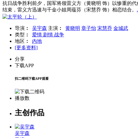
抗日战争胜利前夕，国军将领雷义方（黄晓明 饰）以惨重的代
结束，雷义方迅速与千金小姐周蕴芬（宋慧乔 饰）相恋结合。
.
导演
：
吴宇森
主演
：
黄晓明
章子怡
宋慧乔
金城武
类型
：
爱情
剧情
战争
地区
：
内地
[更多资料]
分享
下载APP
扫二维码下载APP观看
播放数
主创作品
吴宇森