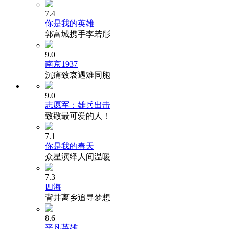
7.4
你是我的英雄
郭富城携手李若彤
9.0
南京1937
沉痛致哀遇难同胞
9.0
志愿军：雄兵出击
致敬最可爱的人！
7.1
你是我的春天
众星演绎人间温暖
7.3
四海
背井离乡追寻梦想
8.6
平凡英雄