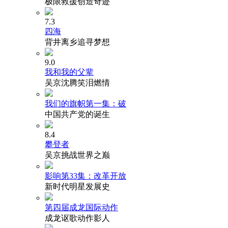
极限救援创造奇迹
7.3
四海
背井离乡追寻梦想
9.0
我和我的父辈
吴京沈腾笑泪燃情
我们的旗帜第一集：破
中国共产党的诞生
8.4
攀登者
吴京挑战世界之巅
影响第33集：改革开放
新时代明星发展史
第四届成龙国际动作
成龙讴歌动作影人