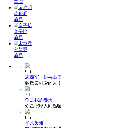
导演
黄晓明
演员
章子怡
演员
宋慧乔
演员
9.0
志愿军：雄兵出击
致敬最可爱的人！
7.1
你是我的春天
众星演绎人间温暖
8.6
平凡英雄