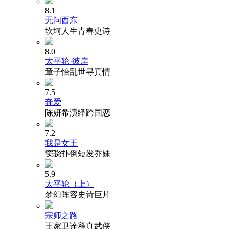
8.1
无问西东
坎坷人生青春史诗
8.0
太平轮·彼岸
章子怡乱世寻真情
7.5
奔爱
陈妍希演绎跨国恋
7.2
我是女王
窦骁扑倒短发乔妹
5.9
太平轮（上）
梦幻阵容史诗巨片
宗师之路
王家卫诠释真武侠