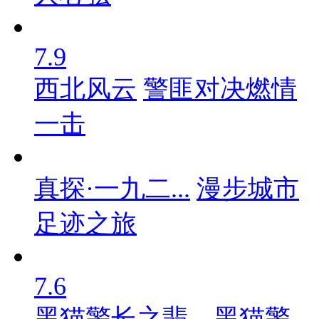
7.9
西北风云
警匪对决燃情
一击
真探·一九二...
漫步城市
足迹之旅
7.6
黑猫警长之翡...
黑猫警