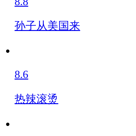
8.8
孙子从美国来
8.6
热辣滚烫