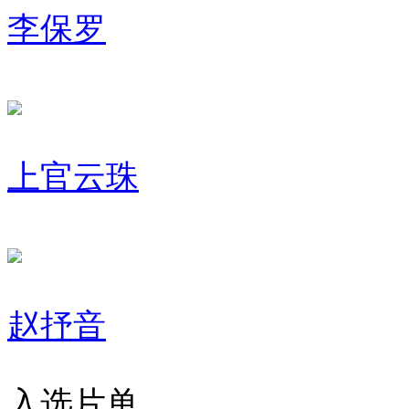
李保罗
上官云珠
赵抒音
入选片单