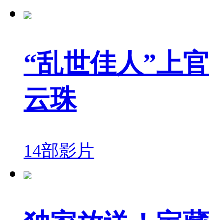
“乱世佳人”上官
云珠
14部影片