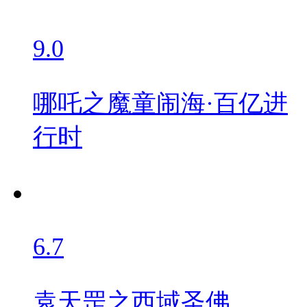
9.0
哪吒之魔童闹海·百亿进
行时
6.7
袁天罡之西域圣佛