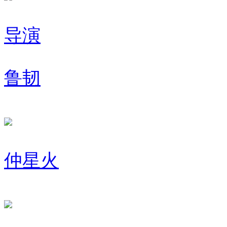
导演
鲁韧
仲星火