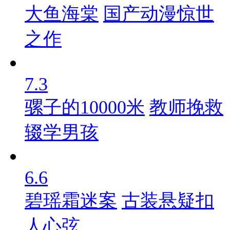
大鱼海棠
国产动漫惊世
之作
7.3
骡子的10000米
教师挽救
辍学男孩
6.6
碧瑶霜迷案
古装悬疑扣
人心弦