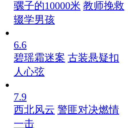
骡子的10000米
教师挽救
辍学男孩
6.6
碧瑶霜迷案
古装悬疑扣
人心弦
7.9
西北风云
警匪对决燃情
一击