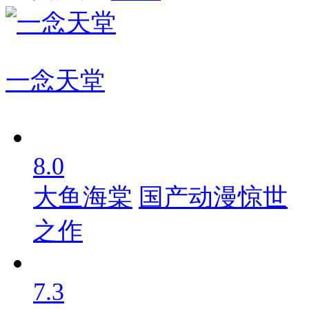
一念天堂
8.0
大鱼海棠
国产动漫惊世
之作
7.3