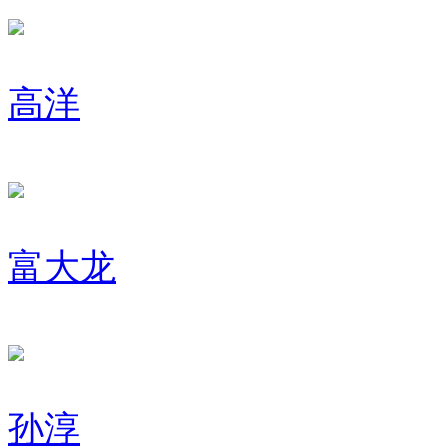
高洋
富大龙
孙淳