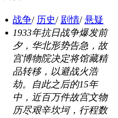
战争
/
历史
/
剧情
/
悬疑
1933年抗日战争爆发前
夕，华北形势告急，故
宫博物院决定将馆藏精
品转移，以避战火浩
劫。自此之后的15年
中，近百万件故宫文物
历尽艰辛坎坷，行程数