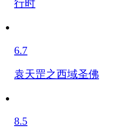
行时
6.7
袁天罡之西域圣佛
8.5