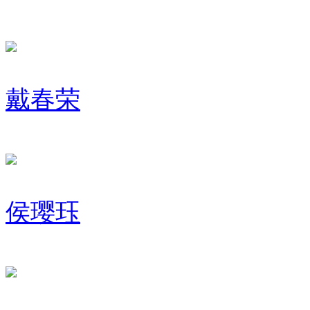
戴春荣
侯璎珏