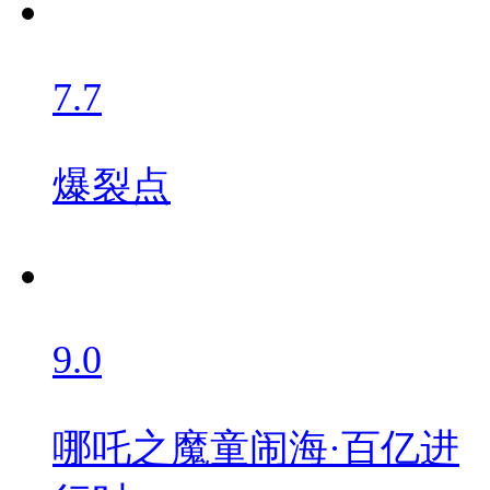
7.7
爆裂点
9.0
哪吒之魔童闹海·百亿进