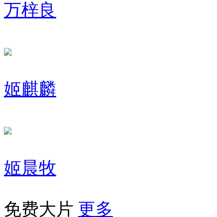
万梓良
姬麒麟
姬晨牧
免费大片
更多