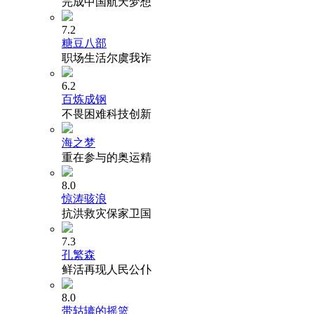
完成中国航天梦想
7.2
糖豆八部
职场生活尔虞我诈
6.2
百炼成钢
不畏困难科技创新
海之梦
重在参与的奥运精
8.0
惊涛骇浪
抗洪救灾保家卫国
7.3
孔繁森
鲜活再现人民公仆
8.0
带轱辘的摇篮