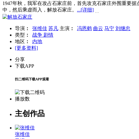
1947年秋，我军在攻占石家庄前，首先攻克石家庄外围重要
中，然后乘虚而入，解放石家庄。
...
[详细]
…
导演
：
张维佳
苏凡
主演
：
冯恩鹤
曲云
马宁
刘继忠
类型
：
战争
剧情
地区
：
内地
[更多资料]
分享
下载APP
扫二维码下载APP观看
播放数
主创作品
张维佳