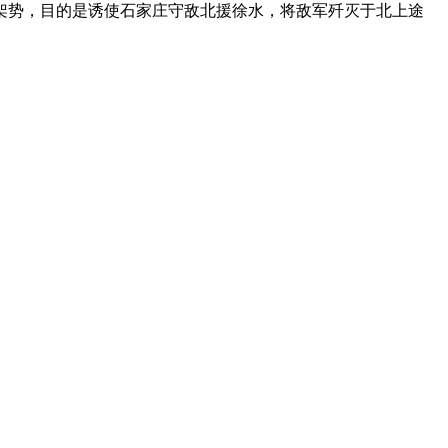
的架势，目的是诱使石家庄守敌北援徐水，将敌军歼灭于北上途