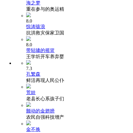
海之梦
重在参与的奥运精
8.0
惊涛骇浪
抗洪救灾保家卫国
8.0
带轱辘的摇篮
王学圻开车养弃婴
7.3
孔繁森
鲜活再现人民公仆
荒娃
老县长心系孩子们
颤动的金翅膀
农民自强科技增产
金不换