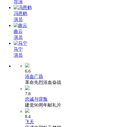
导演
冯恩鹤
演员
曲云
演员
马宁
演员
6.6
浴血广昌
革命先烈浴血奋战
7.8
忠诚与背叛
建党90周年献礼片
8.4
飞天