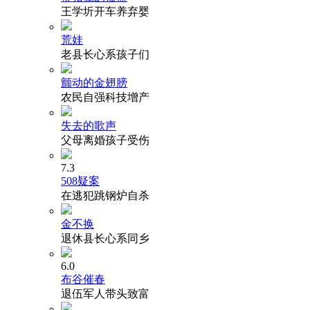
王学圻开车养弃婴
荒娃
老县长心系孩子们
颤动的金翅膀
农民自强科技增产
失去的歌声
父母离婚孩子受伤
7.3
508疑案
在逃犯跳钢炉自杀
金不换
退休县长心系同乡
6.0
布谷催春
退伍军人带头致富