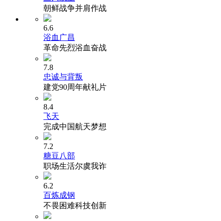
朝鲜战争并肩作战
6.6
浴血广昌
革命先烈浴血奋战
7.8
忠诚与背叛
建党90周年献礼片
8.4
飞天
完成中国航天梦想
7.2
糖豆八部
职场生活尔虞我诈
6.2
百炼成钢
不畏困难科技创新