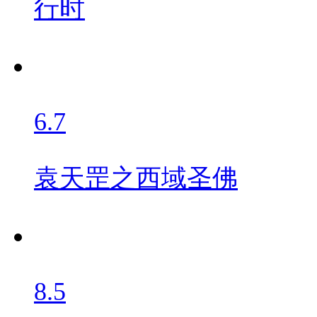
行时
6.7
袁天罡之西域圣佛
8.5