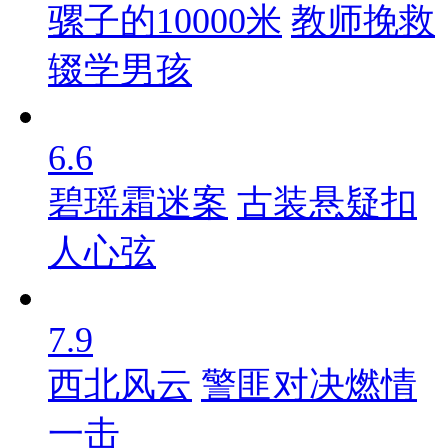
骡子的10000米
教师挽救
辍学男孩
6.6
碧瑶霜迷案
古装悬疑扣
人心弦
7.9
西北风云
警匪对决燃情
一击