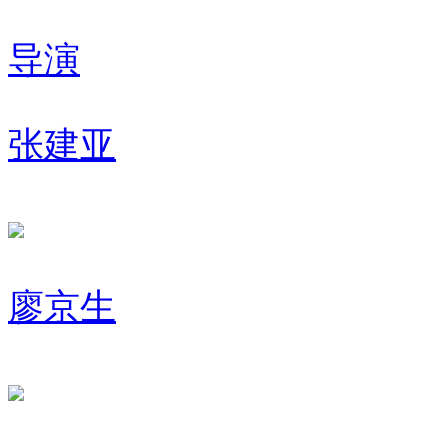
导演
张建亚
廖京生