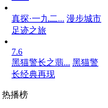
真探·一九二...
漫步城市
足迹之旅
7.6
黑猫警长之翡...
黑猫警
长经典再现
热播榜