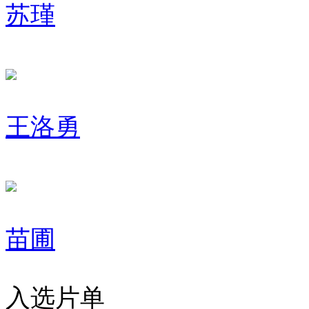
苏瑾
王洛勇
苗圃
入选片单