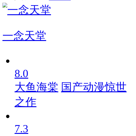
一念天堂
8.0
大鱼海棠
国产动漫惊世
之作
7.3