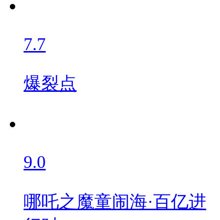
7.7
爆裂点
9.0
哪吒之魔童闹海·百亿进