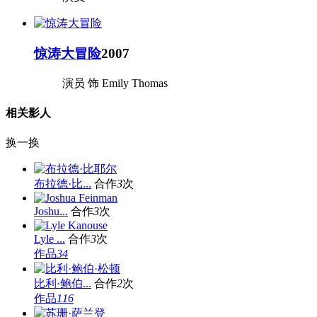
惊涛大冒险
2007
演员 饰 Emily Thomas
相关影人
换一换
布拉德·比...
合作
3
次
Joshu...
合作
3
次
Lyle ...
合作
3
次
作品
34
比利·鲍伯...
合作
2
次
作品
116