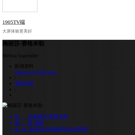
1905TV端
大屏体验更美好
梅丽莎·赛格米勒
Melissa Sagemiller
新增资料
mdbnews@1905.com
|
资料纠错
|
姓 名
梅丽莎·赛格米勒
国 籍
美国
出 生 地
美国,华盛顿哥伦比亚特区