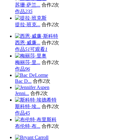
苏珊·萨兰...
合作
2
次
作品
235
提拉·班克...
合作
2
次
西恩·威廉...
合作
2
次
作品
51
可观看
1
梅丽莎·里...
合作
2
次
作品
96
Bac D...
合作
2
次
Jenni...
合作
2
次
斯科特·埃...
合作
2
次
作品
45
布伦特·布...
合作
2
次