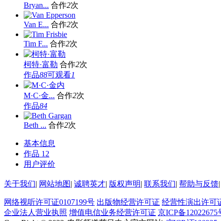
Bryan...
合作
2
次
Van E...
合作
2
次
Tim F...
合作
2
次
柯特·富勒
合作
2
次
作品
88
可观看
1
M·C·金...
合作
2
次
作品
84
Beth ...
合作
2
次
基本信息
作品
12
用户评价
关于我们
|
网站地图
|
诚聘英才
|
版权声明
|
联系我们
|
帮助与反馈
|
网络视听许可证0107199号
出版物经营许可证
经营性演出许可
企业法人营业执照
增值电信业务经营许可证
京ICP备12022675